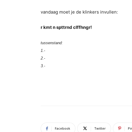
vandaag moet je de klinkers invullen:
r kmt n spttrnd clffhngr!
tussenstand:
1.-
2.-
3.-
Facebook
Twitter
Pi