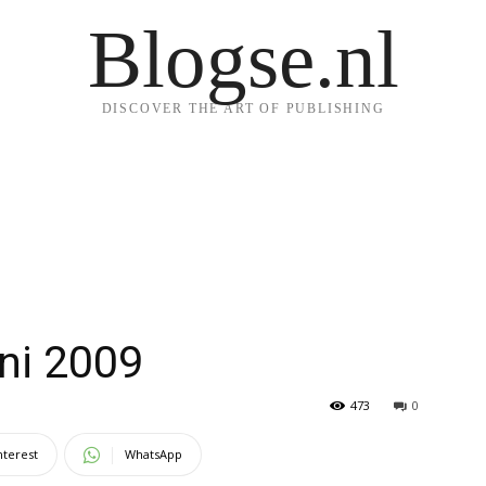
Blogse.nl
DISCOVER THE ART OF PUBLISHING
uni 2009
473
0
nterest
WhatsApp