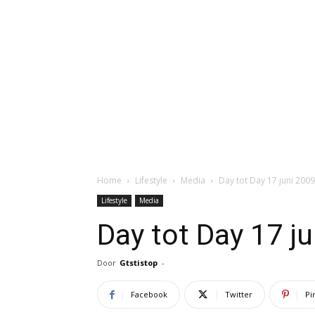
Home
Lifestyle
Media
Day tot Day 17 juni 2009
Lifestyle
Media
Day tot Day 17 j
Door
Gtstistop
-
Facebook
Twitter
Pi