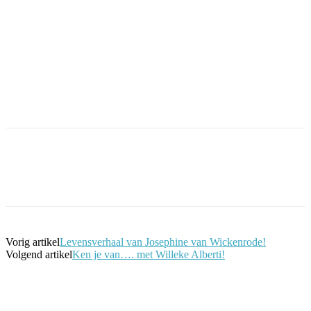
Facebook
Twitter
Pinterest
WhatsApp
Vorig artikel
Levensverhaal van Josephine van Wickenrode!
Volgend artikel
Ken je van…. met Willeke Alberti!