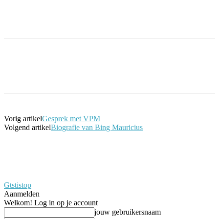
Facebook
Twitter
Pinterest
WhatsApp
Vorig artikel
Gesprek met VPM
Volgend artikel
Biografie van Bing Mauricius
Gtstistop
Aanmelden
Welkom! Log in op je account
jouw gebruikersnaam