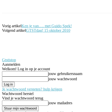
Facebook
Twitter
Pinterest
WhatsApp
Vorig artikel
Ken je van…. met Guido Spek!
Volgend artikel
GTSTdag! 15 oktober 2010
Gtstistop
Aanmelden
Welkom! Log in op je account
jouw gebruikersnaam
jouw wachtwoord
Je wachtwoord vergeten? hulp krijgen
Wachtwoord herstel
Vind je wachtwoord terug
jouw mailadres