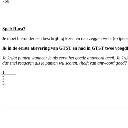
766
Facebook
Twitter
Pinterest
WhatsApp
Spel: Rara?
Je moet hieronder een beschrijfing lezen en dan zeggen welk (ex)perso
Ik in de eerste aflevering van GTST en had in GTST twee voogdkin
Je krijgt punten wanneer je als eerst het goede antwoord geeft. Je kri
dus snel reageren als je punten wil scoren. (helft van antwoord goed?
1.
2.
3.