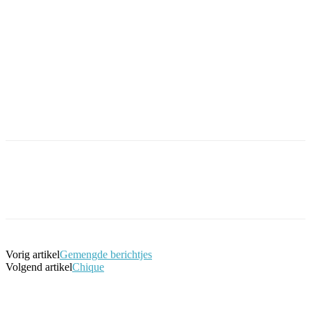
Facebook
Twitter
Pinterest
WhatsApp
Vorig artikel
Gemengde berichtjes
Volgend artikel
Chique