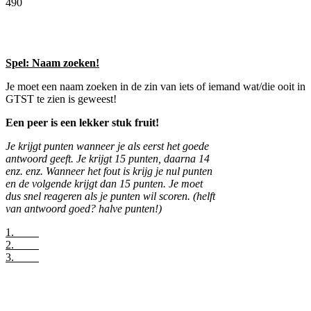
490
Facebook
Twitter
Pinterest
WhatsApp
Spel: Naam zoeken!
Je moet een naam zoeken in de zin van iets of iemand wat/die ooit in
GTST te zien is geweest!
Een peer is een lekker stuk fruit!
Je krijgt punten wanneer je als eerst het goede
antwoord geeft. Je krijgt 15 punten, daarna 14
enz. enz. Wanneer het fout is krijg je nul punten
en de volgende krijgt dan 15 punten. Je moet
dus snel reageren als je punten wil scoren. (helft
van antwoord goed? halve punten!)
1.
2.
3.