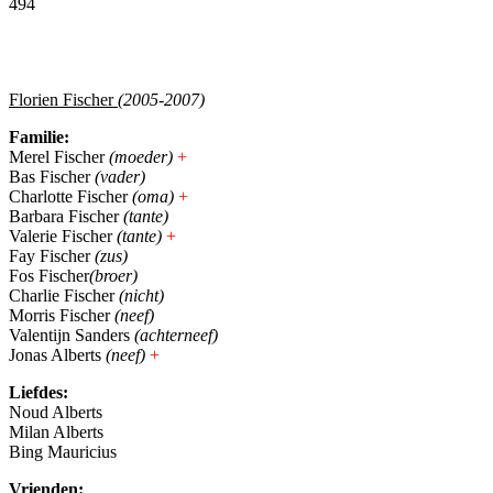
494
Facebook
Twitter
Pinterest
WhatsApp
Florien Fischer
(2005-2007)
Familie:
Merel Fischer
(moeder)
+
Bas Fischer
(vader)
Charlotte Fischer
(oma)
+
Barbara Fischer
(tante)
Valerie Fischer
(tante)
+
Fay Fischer
(zus)
Fos Fischer
(broer)
Charlie Fischer
(nicht)
Morris Fischer
(neef)
Valentijn Sanders
(achterneef)
Jonas Alberts
(neef)
+
Liefdes:
Noud Alberts
Milan Alberts
Bing Mauricius
Vrienden: