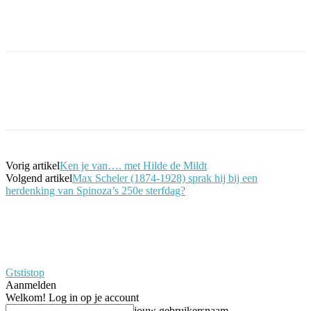
Facebook
Twitter
Pinterest
WhatsApp
Vorig artikel
Ken je van…. met Hilde de Mildt
Volgend artikel
Max Scheler (1874-1928) sprak hij bij een
herdenking van Spinoza’s 250e sterfdag?
Gtstistop
Aanmelden
Welkom! Log in op je account
jouw gebruikersnaam