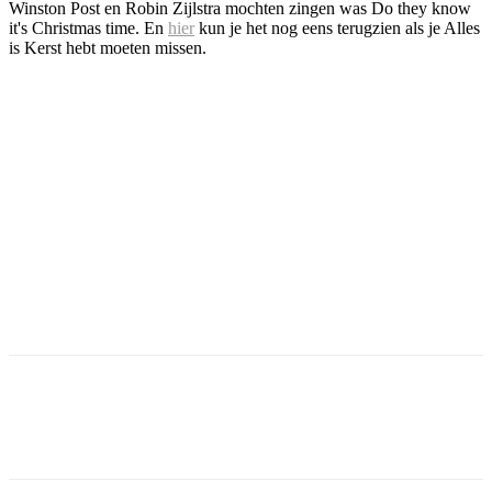
Winston Post en Robin Zijlstra mochten zingen was Do they know
it's Christmas time. En
hier
kun je het nog eens terugzien als je Alles
is Kerst hebt moeten missen.
Facebook
Twitter
Pinterest
WhatsApp