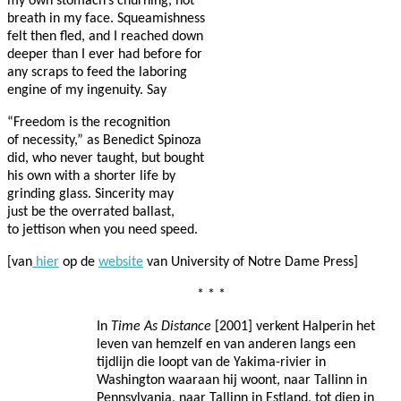
my own stomach’s churning, hot
breath in my face. Squeamishness
felt then fled, and I reached down
deeper than I ever had before for
any scraps to feed the laboring
engine of my ingenuity. Say
“Freedom is the recognition
of necessity,” as Benedict Spinoza
did, who never taught, but bought
his own with a shorter life by
grinding glass. Sincerity may
just be the overrated ballast,
to jettison when you need speed.
[van
hier
op de
website
van University of Notre Dame Press]
* * *
In
Time As Distance
[2001] verkent Halperin het
leven van hemzelf en van anderen langs een
tijdlijn die loopt van de Yakima-rivier in
Washington waaraan hij woont, naar Tallinn in
Pennsylvania, naar Tallinn in Estland, tot diep in