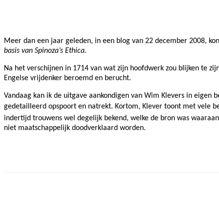
Facebook
Twitter
Pinterest
WhatsApp
Meer dan een jaar geleden, in een blog van 22 december 2008, kon
basis van Spinoza’s Ethica.
Na het verschijnen in 1714 van wat zijn hoofdwerk zou blijken te zij
Engelse vrijdenker beroemd en berucht.
Vandaag kan ik de uitgave aankondigen van Wim Klevers in eigen be
gedetailleerd opspoort en natrekt. Kortom,
Klever toont met vele b
indertijd trouwens wel degelijk bekend, welke de bron was waaraan h
niet maatschappelijk doodverklaard worden.
Facebook
Twitter
Pinterest
WhatsApp