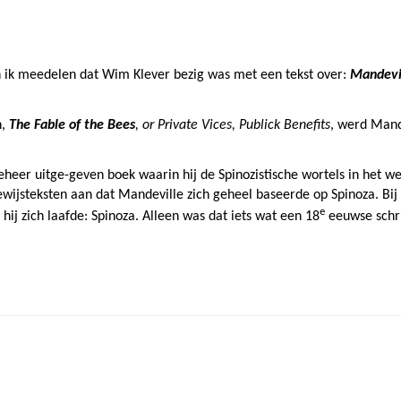
 ik meedelen dat Wim Klever bezig was met een tekst over:
Mandevi
n,
The Fable of the Bees
, or Private Vices, Publick Benefits
, werd Mand
heer uitge-geven boek waarin hij de Spinozistische wortels in het we
ewijsteksten aan dat Mandeville zich geheel baseerde op Spinoza. Bij
e
ij zich laafde: Spinoza. Alleen was dat iets wat een 18
eeuwse schri