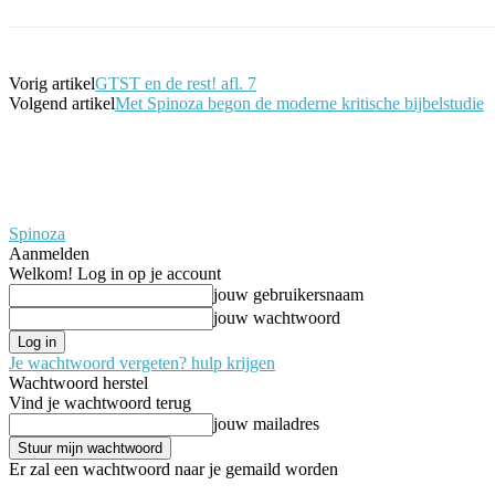
Vorig artikel
GTST en de rest! afl. 7
Volgend artikel
Met Spinoza begon de moderne kritische bijbelstudie
Spinoza
Aanmelden
Welkom! Log in op je account
jouw gebruikersnaam
jouw wachtwoord
Je wachtwoord vergeten? hulp krijgen
Wachtwoord herstel
Vind je wachtwoord terug
jouw mailadres
Er zal een wachtwoord naar je gemaild worden