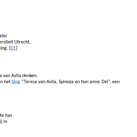
ster
siteit Utrecht,
ing. [
Cf.
]
a van Avila denken.
in het
blog
“Teresa van Avila, Spinoza en hun amor Dei”, een
rte has
j in