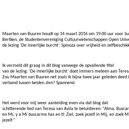
Facebook
Twitter
Pinterest
WhatsApp
Maarten van Buuren houdt op 14 maart 2016 om 19:00 uur voor Su
Bertken, de Studentenvereniging Cultuurwetenschappen Open Univer
de lezing ‘De innerlijke burcht’. Spinoza over vrijheid en zelfbeschikk
Ik vermeld dit graag in dit blog vanwege de opvallende titel
van de lezing. ‘De innerlijke burcht’ doet immers meteen aan Teres
Zou Maarten van Buuren net zoals ik bijna twee jaar geleden deed 
verband tussen beiden zien? Spannend.
Het werd voor mij weer aanleiding even via dat blog dat
schitterende lied van Teresa van Avila te beluisteren: "Alma, Busca
en Mí, y a Mí buscarme has en ti: Ziel, zoek jezelf in Mij, en zoek Mi
jezelf."