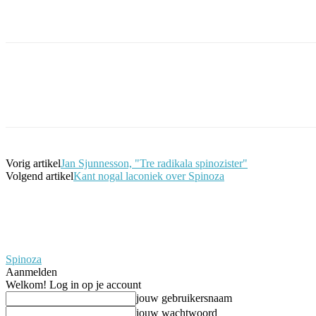
Facebook
Twitter
Pinterest
WhatsApp
Vorig artikel
Jan Sjunnesson, "Tre radikala spinozister"
Volgend artikel
Kant nogal laconiek over Spinoza
Spinoza
Aanmelden
Welkom! Log in op je account
jouw gebruikersnaam
jouw wachtwoord