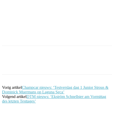
Facebook
Twitter
Pinterest
WhatsApp
Vorig artikel
Champcar nieuws: ‘Testverslag dag 1 Junior Strous &
Dominick Muermans op Laguna Seca’
Volgend artikel
DTM nieuws: ‘Ekström Schnellster am Vormittag
des letzten Testtages’