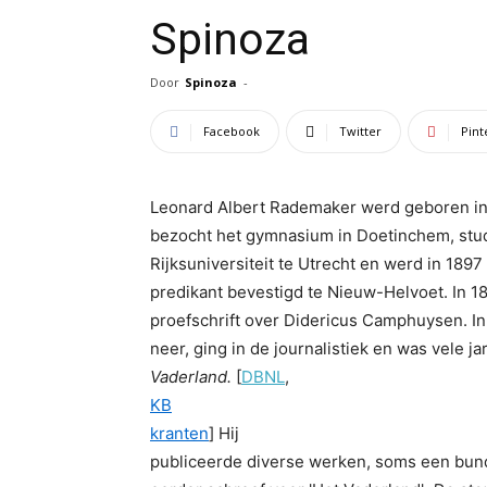
Spinoza
Door
Spinoza
-
Facebook
Twitter
Pint
Leonard Albert Rademaker werd geboren in
bezocht het gymnasium in Doetinchem, stu
Rijksuniversiteit te Utrecht en werd in 18
predikant bevestigd te Nieuw-Helvoet. In 
proefschrift over Didericus Camphuysen. In
neer, ging in de journalistiek en was vele j
Vaderland.
[
DBNL
,
KB
kranten
]
Hij
publiceerde diverse werken, soms een bunde