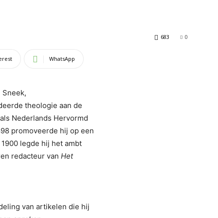
683
0
erest
WhatsApp
 Sneek,
deerde theologie aan de
97 als Nederlands Hervormd
1898 promoveerde hij op een
 1900 legde hij het ambt
aren redacteur van
Het
ling van artikelen die hij