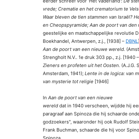
eerder schreef voor 'Het Vaderland':
De ste
vrede; Crematie en het crematorium te Vel
Waar bleven de tien stammen van I
sraël? H
en Cheopspyramide; Aan de poort van den n
geestelijke en maatschappelijke revolutie
Boekhandel, Antwerpen, z.j., [1938] –
DBNL
Aan de poort van een nieuwe wereld.
(Amste
Strengholt N.V.. 1e druk 303 pp., z.j. [1940 
Zieners en profeten uit het Oosten.
(A.J.G. 
Amsterdam, 1941);
Lente in de logica: van m
van mysterie tot religie
[1946]
In
Aan de poort van een nieuwe
wereld
dat in 1940 verscheen, wijdde hij ee
paragraaf aan Spinoza die hij schaarde on
godzoekers", waaronder hij ook Rudolf Stei
Frank Buchman, schaarde die hij voor Spin
Spinoza