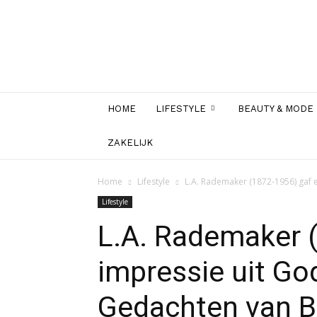
HOME
LIFESTYLE
BEAUTY & MODE
ZAKELIJK
Home
Lifestyle
L.A. Rademaker (1872-1956) gaf 
Lifestyle
L.A. Rademaker 
impressie uit Go
Gedachten van B