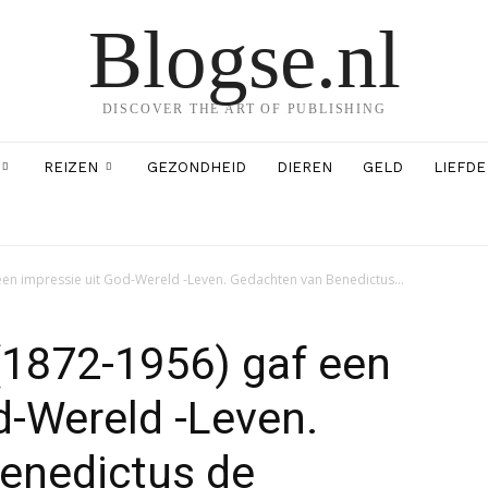
Blogse.nl
DISCOVER THE ART OF PUBLISHING
REIZEN
GEZONDHEID
DIEREN
GELD
LIEFDE
een impressie uit God-Wereld -Leven. Gedachten van Benedictus...
(1872-1956) gaf een
d-Wereld -Leven.
enedictus de