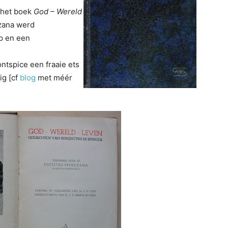
 het boek
God – Wereld
ozana werd
rp en een
ontspice een fraaie ets
g [cf
blog
met méér