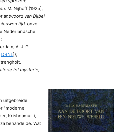
nen spreken:
sen
. M. Nijhoff (1925);
et antwoord van Bijbel
ieuwen tijd.
onze
 De Nederlandsche
];
rdam, A. J. G.
–
DBNL
]);
Strengholt,
aterie tot mysterie,
n uitgebreide
der "moderne
ner, Krishnamurti,
oza behandelde. Wat