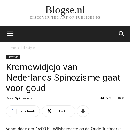
Blogse.nl
DISCOVER THE ART OF PUBLISHING
Home
Lifestyle
Lifestyle
Kromowidjojo van
Nederlands Spinozisme gaat
voor goud
Door
Spinoza
-
582
0
Facebook
Twitter
Vanmiddag om 16:00 bij Wijsbegeerte op de Oude Turfmarkt