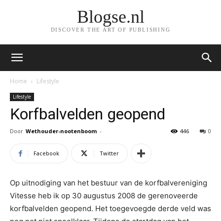
Blogse.nl
DISCOVER THE ART OF PUBLISHING
Home
Lifestyle
Lifestyle
Korfbalvelden geopend
Door
Wethouder-nootenboom
-
446
0
Facebook
Twitter
Op uitnodiging van het bestuur van de korfbalvereniging
Vitesse heb ik op 30 augustus 2008 de gerenoveerde
korfbalvelden geopend. Het toegevoegde derde veld was