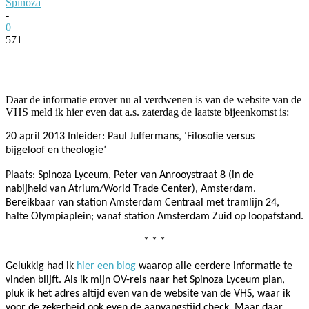
Spinoza
-
0
571
Facebook
Twitter
Pinterest
WhatsApp
Daar de informatie erover nu al verdwenen is van de website van de
VHS meld ik hier even dat a.s. zaterdag de laatste bijeenkomst is:
20 april 2013 Inleider: Paul Juffermans, ‘Filosofie versus
bijgeloof en theologie’
Plaats: Spinoza Lyceum, Peter van Anrooystraat 8 (in de
nabijheid van Atrium/World Trade Center), Amsterdam.
Bereikbaar van station Amsterdam Centraal met tramlijn 24,
halte Olympiaplein; vanaf station Amsterdam Zuid op loopafstand.
* * *
Gelukkig had ik
hier een blog
waarop alle eerdere informatie te
vinden blijft. Als ik mijn OV-reis naar het Spinoza Lyceum plan,
pluk ik het adres altijd even van de website van de VHS, waar ik
voor de zekerheid ook even de aanvangstijd check. Maar daar