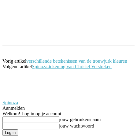
Facebook
Twitter
Pinterest
WhatsApp
Vorig artikel
verschillende betekenissen van de trouwjurk kleuren
Volgend artikel
Spinoza-tekening van Christel Verstreken
Spinoza
Aanmelden
Welkom! Log in op je account
jouw gebruikersnaam
jouw wachtwoord