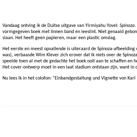
Facebook
Twitter
Pinterest
WhatsApp
Vandaag ontving ik
de Duitse uitgave van Yirmiyahu Yovel:
Spinoza.
vormgegeven boek met linnen band en leeslint. Niet genaaid gebon
slaan. Het heeft geen papieren, maar een plastic omslag.
Het eerste en meest opvallende is uiteraard de Spinoza-afbeelding 
was), verbaasde Wim Klever zich erover dat ik niets over de Spino
speelde toen al met de gedachte het boek ooit aan te schaffen en h
Het cover-ontwerp moet in een laat stadium ontstaan zijn, want in d
Nu lees ik in het colofon: “Einbandgestaltung und Vignette von Karl 
Facebook
Twitter
Pinterest
WhatsApp