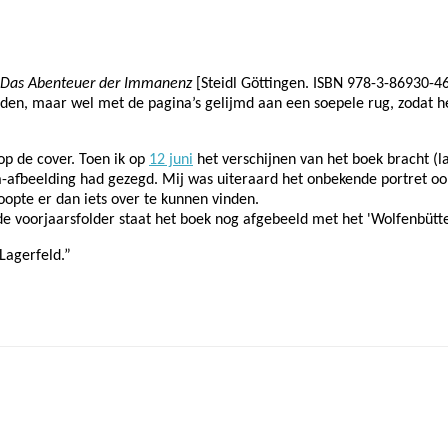
 Das Abenteuer der Immanenz
[Steidl Göttingen. ISBN 978-3-86930-46
den, maar wel met de pagina’s gelijmd aan een soepele rug, zodat he
op de cover. Toen ik op
12 juni
het verschijnen van het boek bracht (la
za-afbeelding had gezegd. Mij was uiteraard het onbekende portret oo
oopte er dan iets over te kunnen vinden.
e voorjaarsfolder staat het boek nog afgebeeld met het 'Wolfenbüttel
Lagerfeld.”