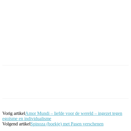
Facebook
Twitter
Pinterest
WhatsApp
Vorig artikel
Amor Mundi – liefde voor de wereld – ingezet tegen
egoïsme en individualisme
Volgend artikel
Spinoza (boekje) met Pasen verschenen