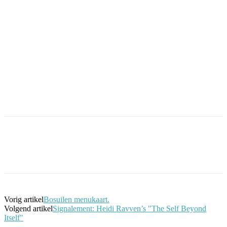
Facebook
Twitter
Pinterest
WhatsApp
Vorig artikel
Bosuilen menukaart.
Volgend artikel
Signalement: Heidi Ravven’s "The Self Beyond
Itself"