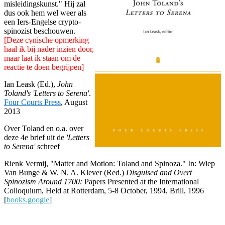
misleidingskunst." Hij zal
dus ook hem wel weer als
een Iers-Engelse crypto-
spinozist beschouwen.
[Deze cynische opmerking
haal ik bij nader inzien door,
maar laat ik staan om de
reactie te doen begrijpen]
Ian Leask (Ed.),
John
Toland's 'Letters to Serena'
.
Four Courts Press
, August
2013
Over Toland en o.a. over
deze 4e brief uit de
'Letters
to Serena'
schreef
Rienk Vermij, "Matter and Motion: Toland and Spinoza." In: Wiep
Van Bunge & W. N. A. Klever (Red.)
Disguised and Overt
Spinozism Around 1700:
Papers Presented at the International
Colloquium, Held at Rotterdam, 5-8 October, 1994, Brill, 1996
[
books.google
]