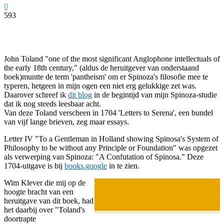
0
593
Facebook
Twitter
Pinterest
WhatsApp
John Toland "one of the most significant Anglophone intellectuals of
the early 18th century," (aldus de heruitgever van onderstaand
boek)muntte de term 'pantheism' om er Spinoza's filosofie mee te
typeren, hetgeen in mijn ogen een niet erg gelukkige zet was.
Daarover schreef ik
dit blog
in de begintijd van mijn Spinoza-studie
dat ik nog steeds leesbaar acht.
Van deze Toland verscheen in 1704 'Letters to Serena', een bundel
van vijf lange brieven, zeg maar essays.
Letter IV "To a Gentleman in Holland showing Spinosa's System of
Philosophy to be without any Principle or Foundation" was opgezet
als verwerping van Spinoza: "A Confutation of Spinosa." Deze
1704-uitgave is bij
books.google
in te zien.
Wim Klever die mij op de
hoogte bracht van een
heruitgave van dit boek, had
het daarbij over "Toland's
doortrapte