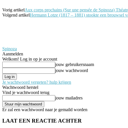
Vorig artikel
Aux corps prochains (Sur une pensée de Spinoza) Théatre
Volgend artikel
Hermann Lotze (1817 – 1881) stookte een brouwsel va
Spinoza
Aanmelden
Welkom! Log in op je account
jouw gebruikersnaam
jouw wachtwoord
Je wachtwoord vergeten? hulp krijgen
Wachtwoord herstel
Vind je wachtwoord terug
jouw mailadres
Er zal een wachtwoord naar je gemaild worden
LAAT EEN REACTIE ACHTER