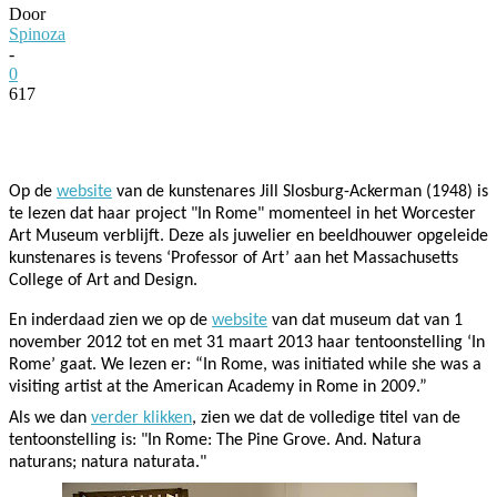
Door
Spinoza
-
0
617
Facebook
Twitter
Pinterest
WhatsApp
Op de
website
van de kunstenares Jill Slosburg-Ackerman (1948) is
te lezen dat haar project "In Rome" momenteel in het Worcester
Art Museum verblijft.
Deze als juwelier en beeldhouwer opgeleide
kunstenares is tevens ‘Professor of Art’ aan het Massachusetts
College of Art and Design.
En inderdaad zien we op de
website
van dat museum dat van 1
november 2012 tot en met 31 maart 2013 haar tentoonstelling ‘In
Rome’ gaat. We lezen er: “In Rome, was initiated while she was a
visiting artist at the American Academy in Rome in 2009.”
Als we dan
verder klikken
, zien we dat de volledige titel van de
tentoonstelling is: "In Rome: The Pine Grove. And. Natura
naturans; natura naturata."