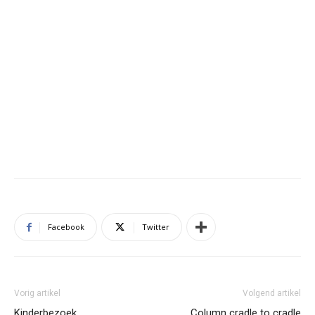
Facebook
Twitter
Vorig artikel
Volgend artikel
Kinderbezoek
Column cradle to cradle