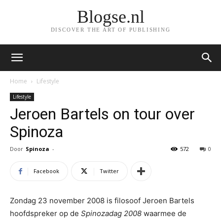
Blogse.nl
DISCOVER THE ART OF PUBLISHING
Home
Lifestyle
Lifestyle
Jeroen Bartels on tour over
Spinoza
Door
Spinoza
-
572
0
Facebook
Twitter
Zondag 23 november 2008 is filosoof Jeroen Bartels
hoofdspreker op de
Spinozadag 2008
waarmee de