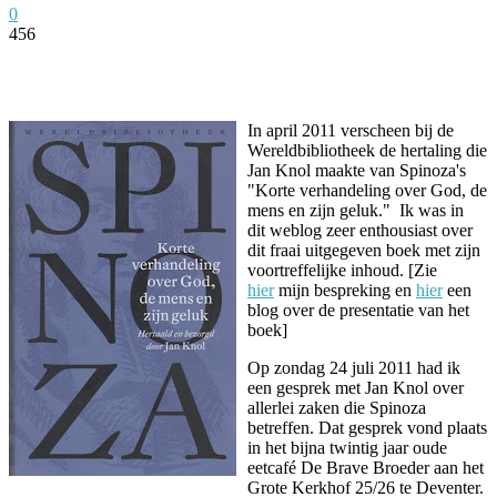
0
456
Facebook
Twitter
Pinterest
WhatsApp
In april 2011 verscheen bij de
Wereldbibliotheek de hertaling die
Jan Knol maakte van Spinoza's
"Korte verhandeling over God, de
mens en zijn geluk." Ik was in
dit weblog zeer enthousiast over
dit fraai uitgegeven boek met zijn
voortreffelijke inhoud. [Zie
hier
mijn bespreking en
hier
een
blog over de presentatie van het
boek]
Op zondag 24 juli 2011 had ik
een gesprek met Jan Knol over
allerlei zaken die Spinoza
betreffen. Dat gesprek vond plaats
in het bijna twintig jaar oude
eetcafé De Brave Broeder aan het
Grote Kerkhof 25/26 te Deventer.