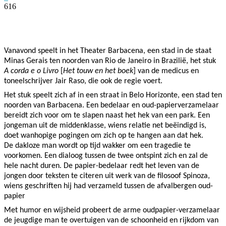
616
Facebook
Twitter
Pinterest
WhatsApp
Vanavond speelt in het Theater Barbacena, een stad in de staat
Minas Gerais ten noorden van Rio de Janeiro in Brazilië, het stuk
A corda e o Livro
[
Het touw en het boek
] van de medicus en
toneelschrijver Jair Raso, die ook de regie voert.
Het stuk speelt zich af in een straat in Belo Horizonte, een stad ten
noorden van Barbacena.
Een bedelaar en oud-papierverzamelaar
bereidt zich voor om te slapen naast het hek van een park. Een
jongeman uit de middenklasse, wiens relatie net beëindigd is,
doet wanhopige pogingen om zich op te hangen aan dat hek.
De dakloze man wordt op tijd wakker om een tragedie te
voorkomen. Een dialoog tussen de twee ontspint zich en zal de
hele nacht duren. De papier-bedelaar redt het leven van de
jongen door teksten te citeren uit werk van de filosoof Spinoza,
wiens geschriften hij had verzameld tussen de afvalbergen oud-
papier
Met humor en wijsheid probeert de arme oudpapier-verzamelaar
de jeugdige man te overtuigen van de schoonheid en rijkdom van