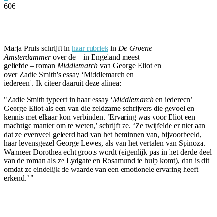
606
Facebook
Twitter
Pinterest
WhatsApp
Marja Pruis schrijft in
haar rubriek
in
De Groene
Amsterdammer
over de – in Engeland meest
geliefde – roman
Middlemarch
van George Eliot en
over Zadie Smith's essay ‘Middlemarch en
iedereen’. Ik citeer daaruit deze alinea:
"Zadie Smith typeert in haar essay ‘
Middlemarch
en iedereen’
George Eliot als een van die zeldzame schrijvers die gevoel en
kennis met elkaar kon verbinden. ‘Ervaring was voor Eliot een
machtige manier om te weten,’ schrijft ze. ‘Ze twijfelde er niet aan
dat ze evenveel geleerd had van het beminnen van, bijvoorbeeld,
haar levensgezel George Lewes, als van het vertalen van Spinoza.
Wanneer Dorothea echt groots wordt (eigenlijk pas in het derde deel
van de roman als ze Lydgate en Rosamund te hulp komt), dan is dit
omdat ze eindelijk de waarde van een emotionele ervaring heeft
erkend.’ "