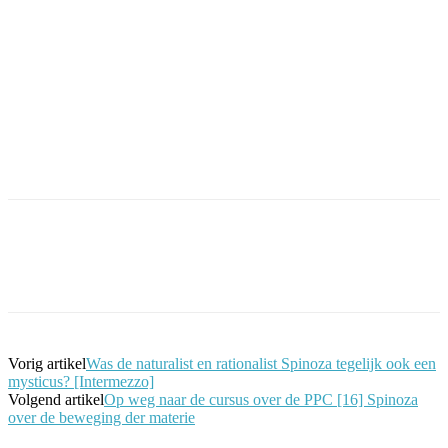
Facebook
Twitter
Pinterest
WhatsApp
Vorig artikel
Was de naturalist en rationalist Spinoza tegelijk ook een
mysticus? [Intermezzo]
Volgend artikel
Op weg naar de cursus over de PPC [16] Spinoza
over de beweging der materie