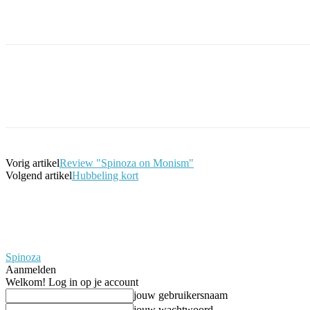
Facebook
Twitter
Pinterest
WhatsApp
Vorig artikel
Review "Spinoza on Monism"
Volgend artikel
Hubbeling kort
Spinoza
Aanmelden
Welkom! Log in op je account
jouw gebruikersnaam
jouw wachtwoord