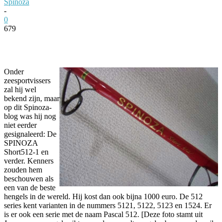
Spinoza
-
0
679
Facebook
Twitter
Pinterest
WhatsApp
Onder
zeesportvissers
zal hij wel
bekend zijn, maar
op dit Spinoza-
blog was hij nog
niet eerder
gesignaleerd: De
SPINOZA
Short512-1 en
verder. Kenners
zouden hem
beschouwen als
een van de beste
hengels in de wereld. Hij kost dan ook bijna 1000 euro. De 512
series kent varianten in de nummers 5121, 5122, 5123 en 1524. Er
is er ook een serie met de naam Pascal 512. [Deze foto stamt uit