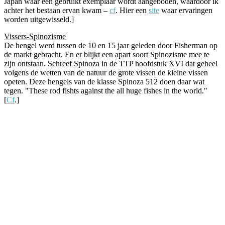
Japan waar een gebruikt exemplaar wordt aangeboden, waardoor ik
achter het bestaan ervan kwam –
cf
. Hier een
site
waar ervaringen
worden uitgewisseld.]
Vissers-Spinozisme
De hengel werd tussen de 10 en 15 jaar geleden door Fisherman op
de markt gebracht. En er blijkt een apart soort Spinozisme mee te
zijn ontstaan. Schreef Spinoza in de TTP hoofdstuk XVI dat geheel
volgens de wetten van de natuur de grote vissen de kleine vissen
opeten. Deze hengels van de klasse Spinoza 512 doen daar wat
tegen. "These rod fishts against the all huge fishes in the world."
[
Cf
.]