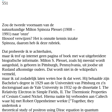
551
Facebook
Twitter
Pinterest
WhatsApp
Zou de tweede voornaam van de
natuurkundige Milton Spinoza Plesset (1908 –
1991) naar 'onze'
filosoof verwijzen? Het is onnutte kennis inzake
Spinoza, daarom heb ik deze rubriek.
Dat probeerde ik te achterhalen,
maar ik trof op internet geen pagina of boek met wat uitgebreidere
biografische informatie. Milton S. Plesset, zoals hij meestal wordt
aangeduid, is geboren in Pittsburgh, Pennsylvania, uit joodse uit
Rusland afkomstige ouders. Dat wordt niet in de wikipedia's
vermeld,
maar ik zal zodadelijk laten weten hoe ik dat weet. Hij behaalde zijn
Bachelor's degree in 1929 aan de Universiteit van Pittsburg en z'n
doctorsgraad aan de Yale University in 1932 op de dissertatie I. The
Relativity Electron in Simple Fields, II. The Thermionic Properties
of Cesium Coated Nickel. Hierna raakte hij verbonden aan Caltech
waar hij met Robert Oppenheimer werkte ["Together, they
undertook a
theoretical study of positron using Dirac equation in quantum