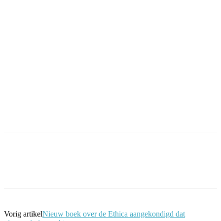
Facebook
Twitter
Pinterest
WhatsApp
Vorig artikel
Nieuw boek over de Ethica aangekondigd dat