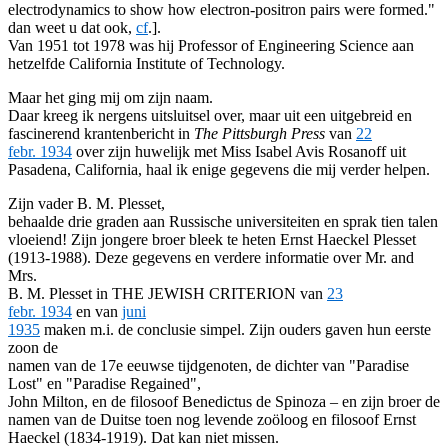
electrodynamics to show how electron-positron pairs were formed."
dan weet u dat ook,
cf
.].
Van 1951 tot 1978 was hij Professor of Engineering Science aan
hetzelfde California Institute of Technology.
Maar het ging mij om zijn naam.
Daar kreeg ik nergens uitsluitsel over, maar uit een uitgebreid en
fascinerend krantenbericht in
The Pittsburgh Press
van
22
febr. 1934
over zijn huwelijk met Miss Isabel Avis Rosanoff uit
Pasadena, California, haal ik enige gegevens die mij verder helpen.
Zijn vader B. M. Plesset,
behaalde drie graden aan Russische universiteiten en sprak tien talen
vloeiend! Zijn jongere broer bleek te heten Ernst Haeckel Plesset
(1913-1988). Deze gegevens en verdere informatie over Mr. and
Mrs.
B. M. Plesset in THE JEWISH CRITERION van
23
febr. 1934
en van
juni
1935
maken m.i. de conclusie simpel. Zijn ouders gaven hun eerste
zoon de
namen van de 17e eeuwse tijdgenoten, de dichter van "Paradise
Lost" en "Paradise Regained",
John Milton, en de filosoof Benedictus de Spinoza – en zijn broer de
namen van de Duitse toen nog levende zoöloog en filosoof Ernst
Haeckel (1834-1919). Dat kan niet missen.