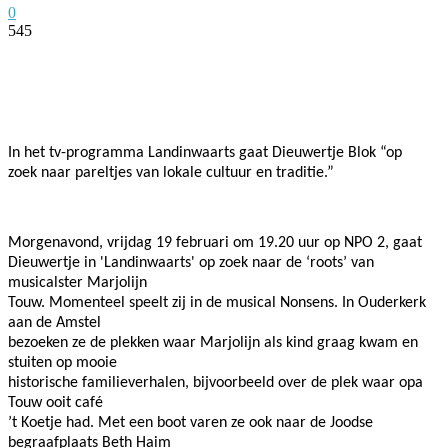
0
545
Facebook
Twitter
Pinterest
WhatsApp
In het tv-programma Landinwaarts gaat Dieuwertje Blok “op
zoek naar pareltjes van lokale cultuur en traditie.”
Morgenavond, vrijdag 19 februari om 19.20 uur op NPO 2, gaat
Dieuwertje in 'Landinwaarts' op zoek naar de ‘roots’ van
musicalster Marjolijn
Touw. Momenteel speelt zij in de musical Nonsens. In Ouderkerk
aan de Amstel
bezoeken ze de plekken waar Marjolijn als kind graag kwam en
stuiten op mooie
historische familieverhalen, bijvoorbeeld over de plek waar opa
Touw ooit café
’t Koetje had. Met een boot varen ze ook naar de Joodse
begraafplaats Beth Haim