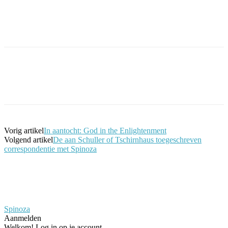
Facebook
Twitter
Pinterest
WhatsApp
Vorig artikel
In aantocht: God in the Enlightenment
Volgend artikel
De aan Schuller of Tschirnhaus toegeschreven
correspondentie met Spinoza
Spinoza
Aanmelden
Welkom! Log in op je account