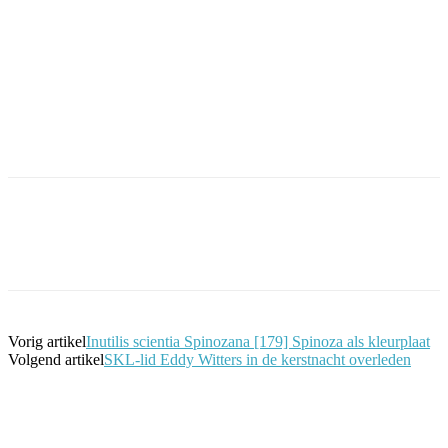
Facebook
Twitter
Pinterest
WhatsApp
Vorig artikel
Inutilis scientia Spinozana [179] Spinoza als kleurplaat
Volgend artikel
SKL-lid Eddy Witters in de kerstnacht overleden