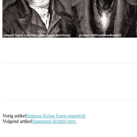
Facebook
Twitter
Pinterest
WhatsApp
Vorig artikel
Spinoza Kring Soest opgericht
Volgend artikel
Spannend dichtbij hert.