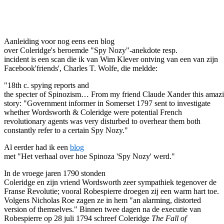
Facebook
Twitter
Pinterest
WhatsApp
Aanleiding voor nog eens een blog
over Coleridge's beroemde "Spy Nozy"-anekdote resp.
incident is een scan die ik van Wim Klever ontving van een van zijn
Facebook'friends', Charles T. Wolfe, die meldde:
"18th c. spying reports and
the specter of Spinozism… From my friend Claude Xander this amaz
story: "Government informer in Somerset 1797 sent to investigate
whether Wordsworth & Coleridge were potential French
revolutionary agents was very disturbed to overhear them both
constantly refer to a certain Spy Nozy."
Al eerder had ik een
blog
met "Het verhaal over hoe Spinoza 'Spy Nozy' werd."
In de vroege jaren 1790 stonden
Coleridge en zijn vriend Wordsworth zeer sympathiek tegenover de
Franse Revolutie; vooral Robespierre droegen zij een warm hart toe.
Volgens Nicholas Roe zagen ze in hem "an alarming, distorted
version of themselves." Binnen twee dagen na de executie van
Robespierre op 28 juli 1794 schreef Coleridge
The Fall of