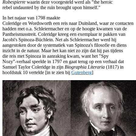
Robespierre
waarin deze voorgesteld werd als "the heroic
rebel undaunted by the ruin brought upon himself."
In het najaar van 1798 maakte
Coleridge en Wordsworth een reis naar Duitsland, waar ze contacten
hadden met o.a. Schleiermacher en op de hoogte kwamen van de
Pantheismusstreit. Coleridge kreeg een exemplaar te pakken van
Jacobi's Spinoza-Büchlein. Net als Schleiermacher werd hij
aangestoken door de systematiek van Spinoza's filosofie en diens
inzicht in de natuur. Maar het kan niet zo zijn dat hij pas tijdens
die reis met Spinoza in aanraking kwam, want het "Spy
Nozy"-verhaal speelde in 1797 en gaat terug op een verhaal dat
Samuel Taylor Coleridge in zijn
Biographia Literaria
(1817) in
hoofdstuk 10 vertelde [in te zien bij
Gutenberg
]