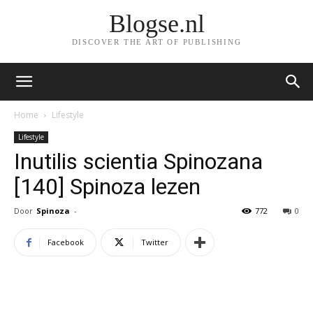
Blogse.nl
DISCOVER THE ART OF PUBLISHING
Home
Lifestyle
Lifestyle
Inutilis scientia Spinozana
[140] Spinoza lezen
Door
Spinoza
-
772
0
Facebook
Twitter