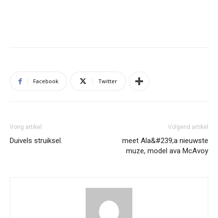
Facebook
Twitter
Vorig artikel
Volgend artikel
Duivels struiksel.
meet Ala&#239;a nieuwste
muze, model ava McAvoy