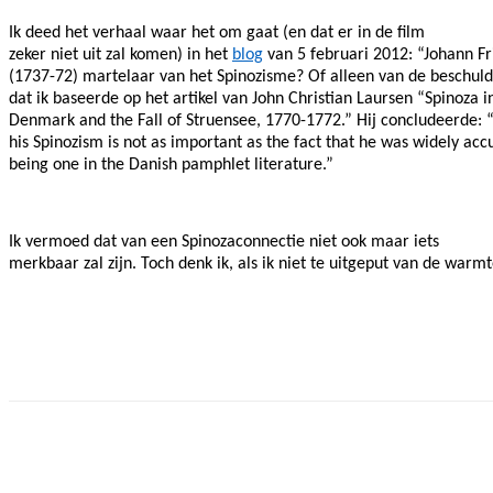
Ik deed het verhaal waar het om gaat (en dat er in de film
zeker niet uit zal komen) in het
blog
van 5 februari 2012: “Johann Fr
(1737-72) martelaar van het Spinozisme? Of alleen van de beschuld
dat ik baseerde op het artikel van
John Christian Laursen “Spinoza i
Denmark and the Fall of Struensee, 1770-1772.” Hij concludeerde: “
his Spinozism is not as important as the fact that he was widely acc
being one in the Danish pamphlet literature.”
Ik vermoed dat van een Spinozaconnectie niet ook maar iets
merkbaar zal zijn. Toch denk ik, als ik niet te uitgeput van de warmt
Facebook
Twitter
Pinterest
WhatsApp