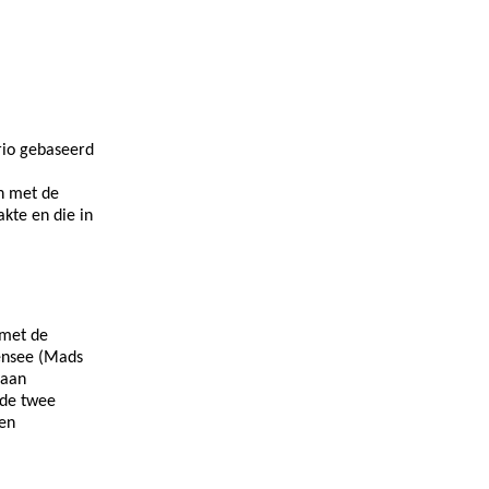
rio gebaseerd
n met de
kte en die in
 met de
uensee (Mads
 aan
 de twee
een
]