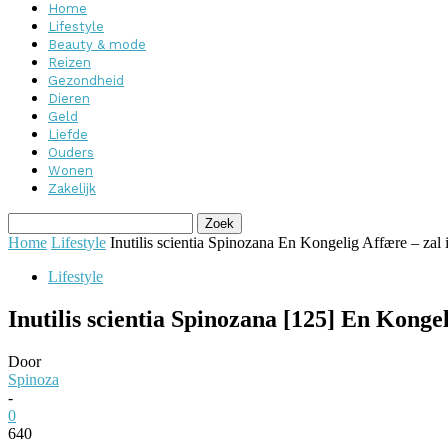
Home
Lifestyle
Beauty & mode
Reizen
Gezondheid
Dieren
Geld
Liefde
Ouders
Wonen
Zakelijk
Home
Lifestyle
Inutilis scientia Spinozana En Kongelig Affære – zal i
Lifestyle
Inutilis scientia Spinozana [125] En Konge
Door
Spinoza
-
0
640