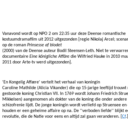
Facebook
Twitter
Pinterest
WhatsApp
Vanavond wordt op NPO 2 om 22:35 uur deze Deense romantische
kostuumdramafilm uit 2012 uitgezonden [regie Nikolaj Arcel; scena
op de roman
Prinsesse af blodet
(2000) van de Deense auteur Bodil Steensen-Leth. Niet te verwarre
documentaire
Eine königliche Affäre
die Wilfried Hauke in 2010 maa
2011 door Arte-tv werd uitgezonden].
'En Kongelig Affære' vertelt het verhaal van koningin
Caroline Mathilde (Alicia Vikander) die op 15-jarige leeftijd trouwt
gestoorde koning Christian VII. In 1769 wordt Johann Friedrich Str
Mikkelsen) aangenomen als dokter van de koning die onder andere
schizofrenie lijdt. De jonge koningin wordt verliefd op Struensee en
houden er een geheime affaire op na. De ''verboden liefde'' blijkt 
revolutie, die de Natie voor eens en altijd zal gaan veranderen. [
Cf
.