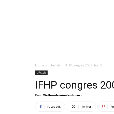
Home
Lifestyle
IFHP congres 2009 deel 3
Lifestyle
IFHP congres 20
Door
Wethouder-nootenboom
-
Facebook
Twitter
Pi