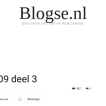
Blogse.nl
DISCOVER THE ART OF PUBLISHING
09 deel 3
507
0
nterest
WhatsApp