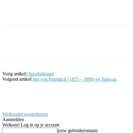
Facebook
Twitter
Pinterest
WhatsApp
Vorig artikel
Chocoladetaart
Volgend artikel
Otto von Bismarck (1815 – 1898) en Spinoza
Wethouder-nootenboom
Aanmelden
Welkom! Log in op je account
jouw gebruikersnaam