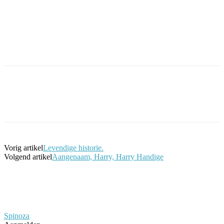
Facebook
Twitter
Pinterest
WhatsApp
Vorig artikel
Levendige historie.
Volgend artikel
Aangenaam, Harry, Harry Handige
Spinoza