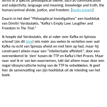
terms of a specific philosophical theme, such as communication
and subjectivity, language and meaning, knowledge and truth, the
human/animal divide, justice, and freedom. [
books.google
]
Daarin in het deel “Philosophical Investigations” een hoofdstuk
van Dimitri Vardoulakis, "Kafka's Empty Law: Laugther and
Freedom in
The Trial
.”
Ik hoopte dat Vardoulakis, die al vaker over Kafka en Spinoza
schreef (zie dit
blog
) iets méér zou weten te vertellen over wat
Kafka nu echt van Spinoza afwist en met hem op had, maar hij
construeert alleen maar een “intellectuele affiniteit”, door een
overeenkomst te ‘zien’ tussen de TTP en Kafka’s Het Proces. Maar
naar wat ik er van kon waarnemen, lukt dat alleen maar door een
nogal idiosyncratische lezing van de TTP te ontwikkelen. Ik geef
hier de samenvatting van zijn hoofdstuk uit de inleiding van het
boek: