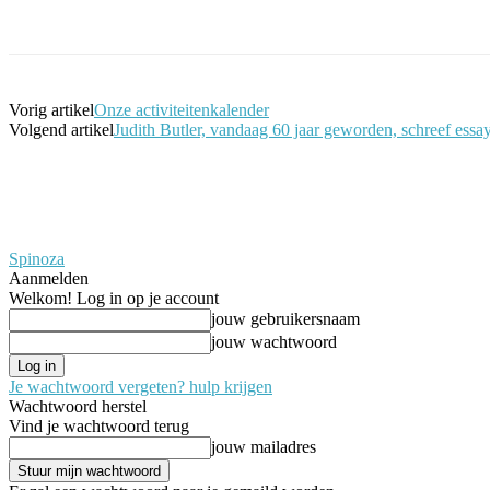
Facebook
Twitter
Pinterest
WhatsApp
Vorig artikel
Onze activiteitenkalender
Volgend artikel
Judith Butler, vandaag 60 jaar geworden, schreef essa
Spinoza
Aanmelden
Welkom! Log in op je account
jouw gebruikersnaam
jouw wachtwoord
Je wachtwoord vergeten? hulp krijgen
Wachtwoord herstel
Vind je wachtwoord terug
jouw mailadres