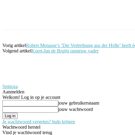
Facebook
Twitter
Pinterest
WhatsApp
Vorig artikel
Robert Menasse’s ‘Die Vertreibung aus der Hölle’ heeft 
Volgend artikel
Koert-Jan de Bruijn opnieuw vader
Spinoza
Aanmelden
Welkom! Log in op je account
jouw gebruikersnaam
jouw wachtwoord
Je wachtwoord vergeten? hulp krijgen
Wachtwoord herstel
Vind je wachtwoord terug