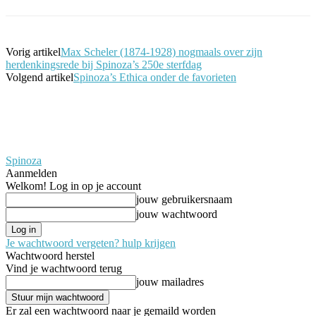
Vorig artikel
Max Scheler (1874-1928) nogmaals over zijn
herdenkingsrede bij Spinoza’s 250e sterfdag
Volgend artikel
Spinoza’s Ethica onder de favorieten
Spinoza
Aanmelden
Welkom! Log in op je account
jouw gebruikersnaam
jouw wachtwoord
Je wachtwoord vergeten? hulp krijgen
Wachtwoord herstel
Vind je wachtwoord terug
jouw mailadres
Er zal een wachtwoord naar je gemaild worden