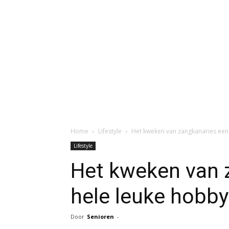
Home
Lifestyle
Het kweken van zangkanaries een
Lifestyle
Het kweken van 
hele leuke hobby
Door
Senioren
-