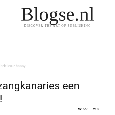
Blogse.nl
DISCOVER THE ART OF PUBLISHING
 hele leuke hobby!
zangkanaries een
!
527
0