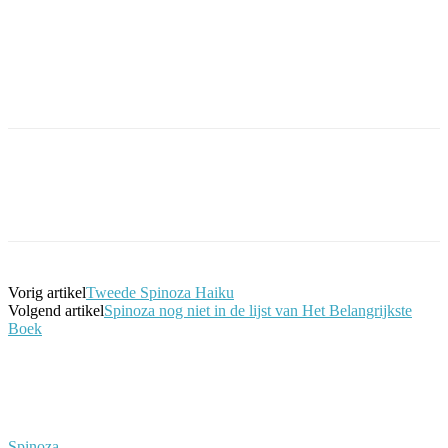
Facebook
Twitter
Pinterest
WhatsApp
Vorig artikel
Tweede Spinoza Haiku
Volgend artikel
Spinoza nog niet in de lijst van Het Belangrijkste
Boek
Spinoza