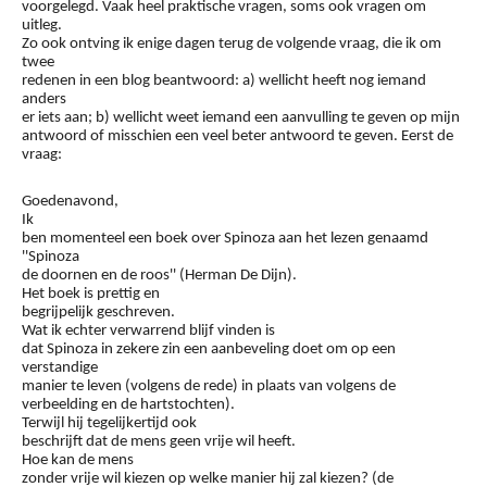
voorgelegd. Vaak heel praktische vragen, soms ook vragen om
uitleg.
Zo ook ontving ik enige dagen terug de volgende vraag, die ik om
twee
redenen in een blog beantwoord: a) wellicht heeft nog iemand
anders
er iets aan; b) wellicht weet iemand een aanvulling te geven op mijn
antwoord of misschien een veel beter antwoord te geven. Eerst de
vraag:
Goedenavond,
Ik
ben momenteel een boek over Spinoza aan het lezen genaamd
''Spinoza
de doornen en de roos'' (Herman De Dijn).
Het boek is prettig en
begrijpelijk geschreven.
Wat ik echter verwarrend blijf vinden is
dat Spinoza in zekere zin een aanbeveling doet om op een
verstandige
manier te leven (volgens de rede) in plaats van volgens de
verbeelding en de hartstochten).
Terwijl hij tegelijkertijd ook
beschrijft dat de mens geen vrije wil heeft.
Hoe kan de mens
zonder vrije wil kiezen op welke manier hij zal kiezen? (de