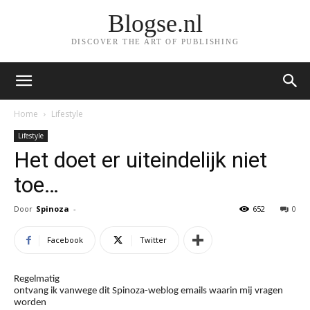
Blogse.nl
DISCOVER THE ART OF PUBLISHING
Home
Lifestyle
Lifestyle
Het doet er uiteindelijk niet
toe…
Door
Spinoza
-
652
0
Facebook
Twitter
Regelmatig
ontvang ik vanwege dit Spinoza-weblog emails waarin mij vragen
worden