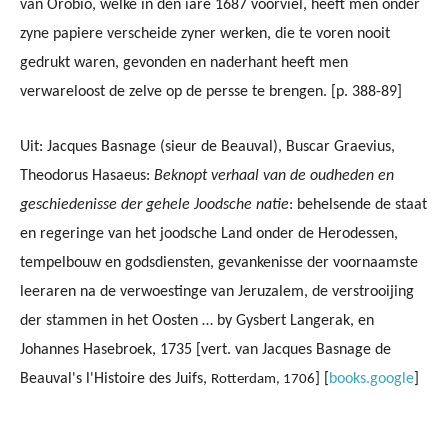
van Orobio, welke in den iare 1687 voorviel, heeft men onder
zyne papiere verscheide zyner werken, die te voren nooit
gedrukt waren, gevonden en naderhant heeft men
verwareloost de zelve op de persse te brengen. [p. 388-89]
Uit:
Jacques Basnage (sieur de Beauval), Buscar Graevius,
Theodorus Hasaeus:
Beknopt verhaal van de oudheden en
geschiedenisse der gehele Joodsche natie
: behelsende de staat
en regeringe van het joodsche Land onder de Herodessen,
tempelbouw en godsdiensten, gevankenisse der voornaamste
leeraren na de verwoestinge van Jeruzalem, de verstrooijing
der stammen in het Oosten … by Gysbert Langerak, en
Johannes Hasebroek, 1735 [vert. van
Jacques Basnage
de
Beauval's l'Histoire des Juifs,
] [
books.google
]
Rotterdam, 1706