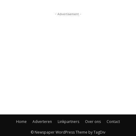
- Advertisement -
Home
Adverteren
Linkpartners
Over ons
Contact
© Newspaper WordPress Theme by TagDiv