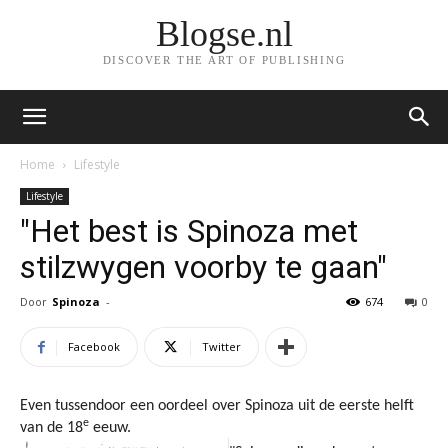
Blogse.nl
DISCOVER THE ART OF PUBLISHING
Home
Lifestyle
Lifestyle
"Het best is Spinoza met
stilzwygen voorby te gaan"
Door
Spinoza
-
674
0
Facebook
Twitter
Even tussendoor een oordeel over Spinoza uit de eerste helft
e
van de 18
eeuw.