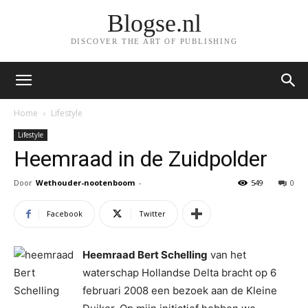
Blogse.nl
DISCOVER THE ART OF PUBLISHING
Home
Lifestyle
Lifestyle
Heemraad in de Zuidpolder
Door
Wethouder-nootenboom
-
549
0
Facebook
Twitter
Heemraad Bert Schelling
van het
waterschap Hollandse Delta bracht op 6
februari 2008 een bezoek aan de Kleine