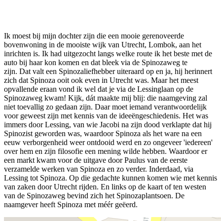
Facebook
Twitter
Pinterest
WhatsApp
Ik moest bij mijn dochter zijn die een mooie gerenoveerde
bovenwoning in de mooiste wijk van Utrecht, Lombok, aan het
inrichten is. Ik had uitgezocht langs welke route ik het beste met de
auto bij haar kon komen en dat bleek via de Spinozaweg te
zijn. Dat valt een Spinozaliefhebber uiteraard op en ja, hij herinnert
zich dat Spinoza ooit ook even in Utrecht was. Maar het meest
opvallende eraan vond ik wel dat je via de Lessinglaan op de
Spinozaweg kwam! Kijk, dát maakte mij blij: die naamgeving zal
niet toevallig zo gedaan zijn. Daar moet iemand verantwoordelijk
voor geweest zijn met kennis van de ideeëngeschiedenis. Het was
immers door Lessing, van wie Jacobi na zijn dood verklapte dat hij
Spinozist geworden was, waardoor Spinoza als het ware na een
eeuw verborgenheid weer ontdooid werd en zo ongeveer 'iedereen'
over hem en zijn filosofie een mening wilde hebben. Waardoor er
een markt kwam voor de uitgave door Paulus van de eerste
verzamelde werken van Spinoza en zo verder. Inderdaad, via
Lessing tot Spinoza. Op die gedachte kunnen komen wie met kennis
van zaken door Utrecht rijden. En links op de kaart of ten westen
van de Spinozaweg bevind zich het Spinozaplantsoen. De
naamgever heeft Spinoza met méér geëerd.