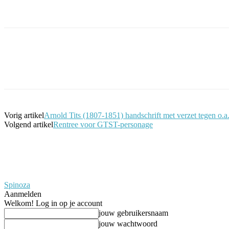
Facebook
Twitter
Pinterest
WhatsApp
Vorig artikel
Arnold Tits (1807-1851) handschrift met verzet tegen o.
Volgend artikel
Rentree voor GTST-personage
Spinoza
Aanmelden
Welkom! Log in op je account
jouw gebruikersnaam
jouw wachtwoord