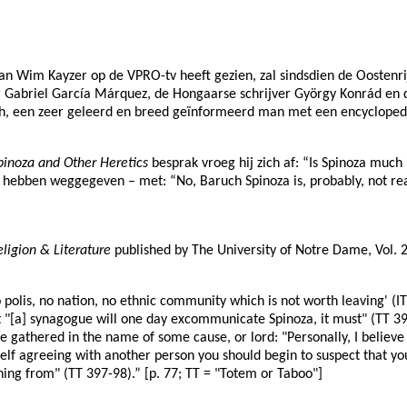
an
Wim Kayzer op de VPRO-tv heeft gezien, zal sindsdien de Oostenrijk
 Gabriel García Márquez, de Hongaarse schrijver György Konrád en de
h, een zeer geleerd en breed geïnformeerd man met een encyclopedi
pinoza and Other Heretics
besprak vroeg hij zich af: “Is Spinoza muc
te hebben weggegeven – met: “No, Baruch Spinoza is, probably, not re
eligion & Literature
published by The University of Notre Dame, Vol. 28
 polis, no nation, no ethnic community which is not worth leaving' (IT 
"[a] synagogue will one day excommunicate Spinoza, it must" (TT 397). I
re gathered in the name of some cause, or lord: "Personally, I believ
self agreeing with another person you should begin to suspect that yo
igning from" (TT 397-98).” [p. 77; TT = "Totem or Taboo"]