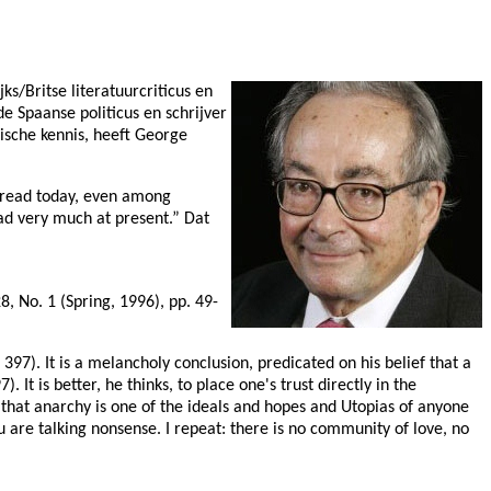
s/Britse literatuurcriticus en
 Spaanse politicus en schrijver
sche kennis, heeft George
h read today, even among
ad very much at present.” Dat
, No. 1 (Spring, 1996), pp. 49-
397). It is a melancholy conclusion, predicated on his belief that a
t is better, he thinks, to place one's trust directly in the
e that anarchy is one of the ideals and hopes and Utopias of anyone
u are talking nonsense. I repeat: there is no community of love, no