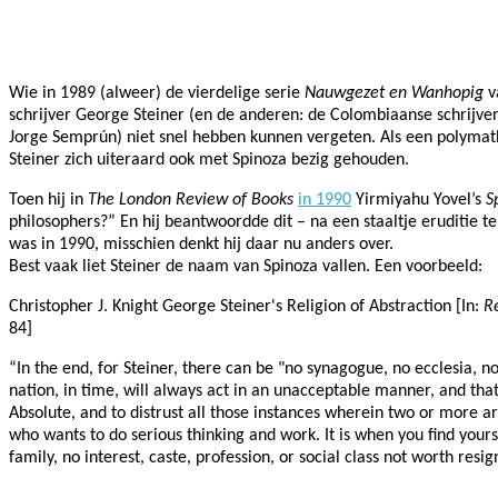
Facebook
Twitter
Pinterest
WhatsApp
Wie in 1989 (alweer) de vierdelige serie
Nauwgezet en Wanhopig
v
schrijver
George Steiner (en de anderen: de Colombiaanse schrijver
Jorge Semprún) niet snel hebben kunnen vergeten.
Als een polymat
Steiner zich uiteraard ook met Spinoza bezig gehouden.
Toen hij in
The London Review of Books
in 1990
Yirmiyahu Yovel’s
S
philosophers?” En hij beantwoordde dit – na een staaltje eruditie 
was in 1990, misschien denkt hij daar nu anders over.
Best vaak liet Steiner de naam van Spinoza vallen. Een voorbeeld:
Christopher J. Knight George Steiner's Religion of Abstraction [In:
R
84]
“In the end, for Steiner, there can be "no synagogue, no ecclesia, no
nation, in time, will always act in an unacceptable manner, and that 
Absolute, and to distrust all those instances wherein two or more a
who wants to do serious thinking and work. It is when you find your
family, no interest, caste, profession, or social class not worth res