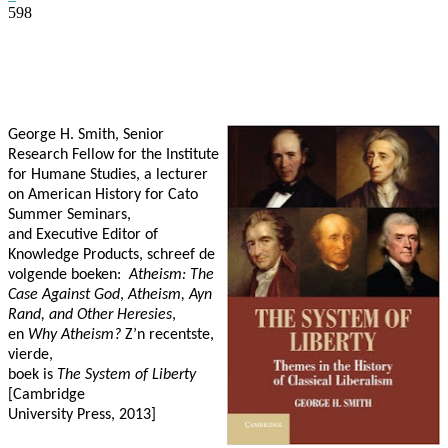
598
Facebook
Twitter
Pinterest
WhatsApp
George H. Smith, Senior
Research Fellow for the Institute
for Humane Studies, a lecturer
on American History for Cato
Summer Seminars,
and Executive Editor of
Knowledge Products, schreef de
volgende boeken:
Atheism: The
Case Against God
,
Atheism, Ayn
Rand, and Other Heresies
,
en
Why Atheism?
Z’n recentste,
vierde,
boek is
The System of Liberty
[Cambridge
University Press, 2013]