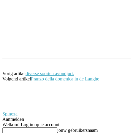
Facebook
Twitter
Pinterest
WhatsApp
Vorig artikel
diverse soorten avondjurk
Volgend artikel
Pranzo della domenica in de Langhe
Spinoza
Aanmelden
Welkom! Log in op je account
jouw gebruikersnaam