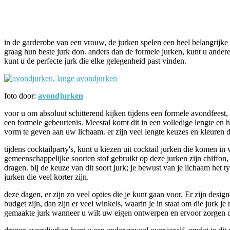
Facebook
Twitter
Pinterest
WhatsApp
in de garderobe van een vrouw, de jurken spelen een heel belangrijke
graag hun beste jurk don. anders dan de formele jurken, kunt u ander
kunt u de perfecte jurk die elke gelegenheid past vinden.
foto door:
avondjurken
voor u om absoluut schitterend kijken tijdens een formele avondfeest, d
een formele gebeurtenis. Meestal komt dit in een volledige lengte en 
vorm te geven aan uw lichaam. er zijn veel lengte keuzes en kleuren die
tijdens cocktailparty's, kunt u kiezen uit cocktail jurken die komen i
gemeenschappelijke soorten stof gebruikt op deze jurken zijn chiffon, taf
dragen. bij de keuze van dit soort jurk; je bewust van je lichaam het
jurken die veel korter zijn.
deze dagen, er zijn zo veel opties die je kunt gaan voor. Er zijn desig
budget zijn, dan zijn er veel winkels, waarin je in staat om die jurk je
gemaakte jurk wanneer u wilt uw eigen ontwerpen en ervoor zorgen dat