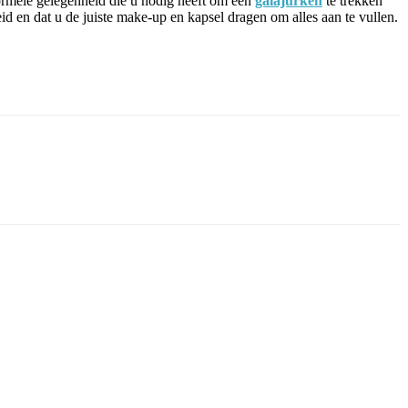
formele gelegenheid die u nodig heeft om een
galajurken
te trekken
d en dat u de juiste make-up en kapsel dragen om alles aan te vullen.