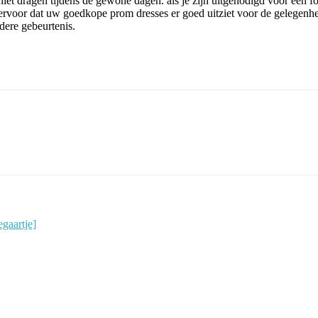
 niet dragen tijdens de gewone dagen. als je zijn uitgenodigd voor een 
 ervoor dat uw goedkope prom dresses er goed uitziet voor de gelegenhei
ndere gebeurtenis.
gaartje]