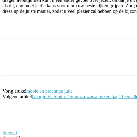
dragen avondjurken kunt u een ander gevoel over jezelf, omdat je dit
als dit, dan moet je die kans voor u om uw beste kijken grijpen. Zorg
dress-up de juiste manier, zodat u veel plezier zal hebben op de bijzo
Facebook
Twitter
Pinterest
WhatsApp
Vorig artikel
mooie en prachtige jurk
Volgend artikel
George H. Smith: "Spinoza was a mixed bag" [een alle
Stewart