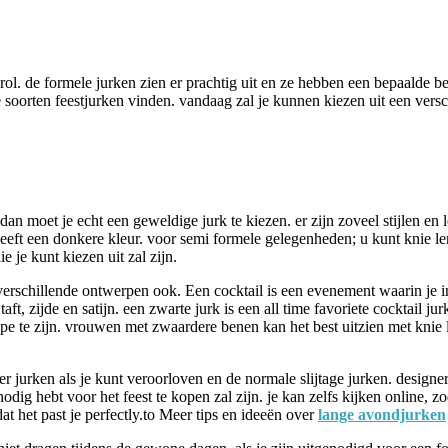
 rol. de formele jurken zien er prachtig uit en ze hebben een bepaalde
e soorten feestjurken vinden. vandaag zal je kunnen kiezen uit een ver
an moet je echt een geweldige jurk te kiezen. er zijn zoveel stijlen en 
heeft een donkere kleur. voor semi formele gelegenheden; u kunt knie len
 je kunt kiezen uit zal zijn.
n verschillende ontwerpen ook. Een cocktail is een evenement waarin je in
t, zijde en satijn. een zwarte jurk is een all time favoriete cocktail jur
 type te zijn. vrouwen met zwaardere benen kan het best uitzien met kni
ner jurken als je kunt veroorloven en de normale slijtage jurken. design
 nodig hebt voor het feest te kopen zal zijn. je kan zelfs kijken online,
 het past je perfectly.to Meer tips en ideeën over
lange avondjurken