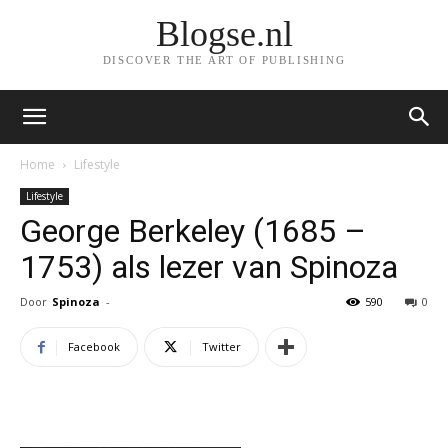
Blogse.nl
DISCOVER THE ART OF PUBLISHING
Home
Lifestyle
Lifestyle
George Berkeley (1685 –
1753) als lezer van Spinoza
Door
Spinoza
-
590
0
Facebook
Twitter