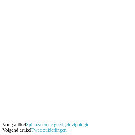
Facebook
Twitter
Pinterest
WhatsApp
Vorig artikel
Spinoza en de goedgelovigologie
Volgend artikel
Twee zuiderlingen.