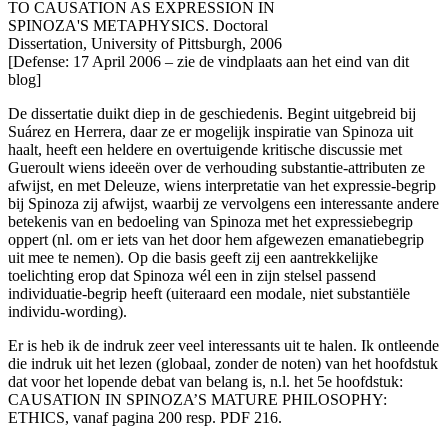
TO CAUSATION AS EXPRESSION IN
SPINOZA'S METAPHYSICS. Doctoral
Dissertation, University of Pittsburgh, 2006
[Defense: 17 April 2006 – zie de vindplaats aan het eind van dit
blog]
De dissertatie duikt diep in de geschiedenis. Begint uitgebreid bij
Suárez en Herrera, daar ze er mogelijk inspiratie van Spinoza uit
haalt, heeft een heldere en overtuigende kritische discussie met
Gueroult wiens ideeën over de verhouding substantie-attributen ze
afwijst, en met Deleuze, wiens interpretatie van het expressie-begrip
bij Spinoza zij afwijst, waarbij ze vervolgens een interessante andere
betekenis van en bedoeling van Spinoza met het expressiebegrip
oppert (nl. om er iets van het door hem afgewezen emanatiebegrip
uit mee te nemen). Op die basis geeft zij een aantrekkelijke
toelichting erop dat Spinoza wél een in zijn stelsel passend
individuatie-begrip heeft (uiteraard een modale, niet substantiële
individu-wording).
Er is heb ik de indruk zeer veel interessants uit te halen. Ik ontleende
die indruk uit het lezen (globaal, zonder de noten) van het hoofdstuk
dat voor het lopende debat van belang is, n.l. het 5e hoofdstuk:
CAUSATION IN SPINOZA’S MATURE PHILOSOPHY:
ETHICS, vanaf pagina 200 resp. PDF 216.