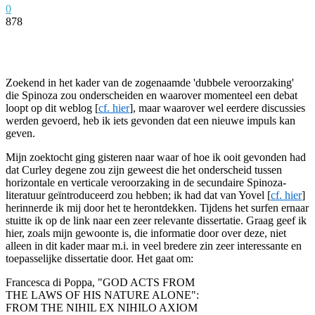
0
878
Facebook
Twitter
Pinterest
WhatsApp
Zoekend in het kader van de zogenaamde 'dubbele veroorzaking'
die Spinoza zou onderscheiden en waarover momenteel een debat
loopt op dit weblog [
cf. hier
], maar waarover wel eerdere discussies
werden gevoerd, heb ik iets gevonden dat een nieuwe impuls kan
geven.
Mijn zoektocht ging gisteren naar waar of hoe ik ooit gevonden had
dat Curley degene zou zijn geweest die het onderscheid tussen
horizontale en verticale veroorzaking in de secundaire Spinoza-
literatuur geïntroduceerd zou hebben; ik had dat van Yovel [
cf. hier
]
herinnerde ik mij door het te herontdekken. Tijdens het surfen ernaar
stuitte ik op de link naar een zeer relevante dissertatie. Graag geef ik
hier, zoals mijn gewoonte is, die informatie door over deze, niet
alleen in dit kader maar m.i. in veel bredere zin zeer interessante en
toepasselijke dissertatie door. Het gaat om:
Francesca di Poppa, "GOD ACTS FROM
THE LAWS OF HIS NATURE ALONE":
FROM THE NIHIL EX NIHILO AXIOM